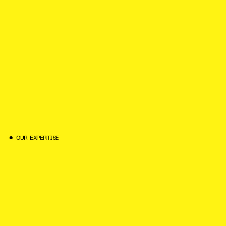
O
U
R
E
X
P
E
R
T
I
S
E