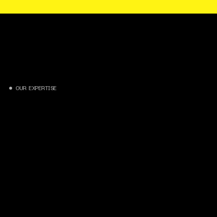
O
U
R
E
X
P
E
R
T
I
S
E